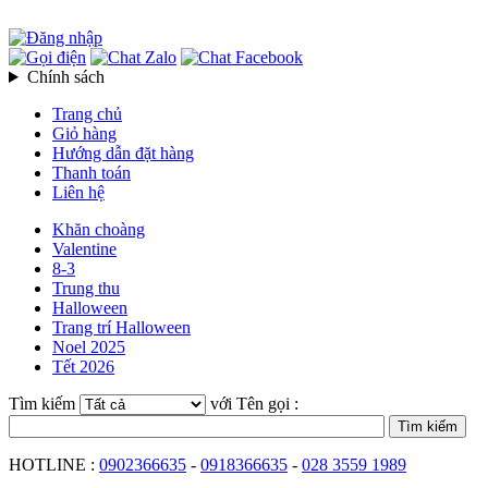
Chính sách
Trang chủ
Giỏ hàng
Hướng dẫn đặt hàng
Thanh toán
Liên hệ
Khăn choàng
Valentine
8-3
Trung thu
Halloween
Trang trí Halloween
Noel 2025
Tết 2026
Tìm kiếm
với Tên gọi :
HOTLINE :
0902366635
-
0918366635
-
028 3559 1989