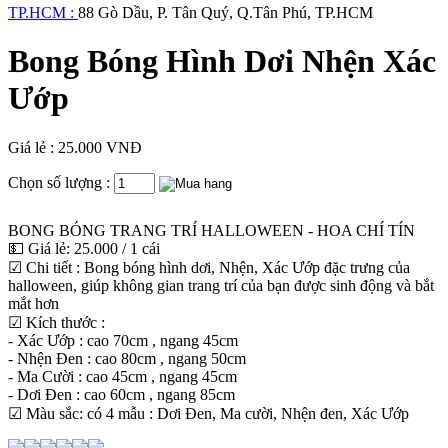
TP.HCM :
88 Gò Dầu, P. Tân Quý, Q.Tân Phú, TP.HCM
Bong Bóng Hình Dơi Nhện Xác
Ướp
Giá lẻ : 25.000 VNĐ
Chọn số lượng :
BONG BÓNG TRANG TRÍ HALLOWEEN - HOA CHÍ TÍN
💵 Giá lẻ: 25.000 / 1 cái
☑ Chi tiết : Bong bóng hình dơi, Nhện, Xác Ướp đặc trưng của
halloween, giúp không gian trang trí của bạn được sinh động và bắt
mắt hơn
☑ Kích thước :
- Xác Ướp : cao 70cm , ngang 45cm
- Nhện Đen : cao 80cm , ngang 50cm
- Ma Cười : cao 45cm , ngang 45cm
- Dơi Đen : cao 60cm , ngang 85cm
☑ Màu sắc: có 4 mẫu : Dơi Đen, Ma cười, Nhện đen, Xác Ướp