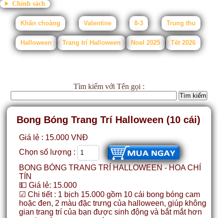
Chính sách
Khăn choàng
Valentine
8-3
Trung thu
Halloween
Trang trí Halloween
Noel 2025
Tết 2026
Tìm kiếm
với Tên gọi :
Bong Bóng Trang Trí Halloween (10 cái)
Giá lẻ : 15.000 VNĐ
Chọn số lượng :
BONG BÓNG TRANG TRÍ HALLOWEEN - HOA CHÍ
TÍN
💵 Giá lẻ: 15.000
☑ Chi tiết : 1 bịch 15.000 gồm 10 cái bong bóng cam
hoặc đen, 2 màu đặc trưng của halloween, giúp không
gian trang trí của bạn được sinh động và bắt mắt hơn