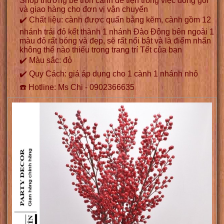
Shop thường bẻ tròn cành để tiện trong việc đóng gói
và giao hàng cho đơn vị vận chuyển
✔️ Chất liệu: cành được quấn bằng kẽm, cành gồm 12
nhánh trái đỏ kết thành 1 nhánh Đào Đông bên ngoài 1
màu đỏ rất bóng và đẹp, sẽ rất nổi bật và là điểm nhấn
không thể nào thiếu trong trang trí Tết của bạn
✔️ Màu sắc: đỏ
✔️ Quy Cách: giá áp dụng cho 1 cành 1 nhánh nhỏ
☎️ Hotline: Ms Chi - 0902366635