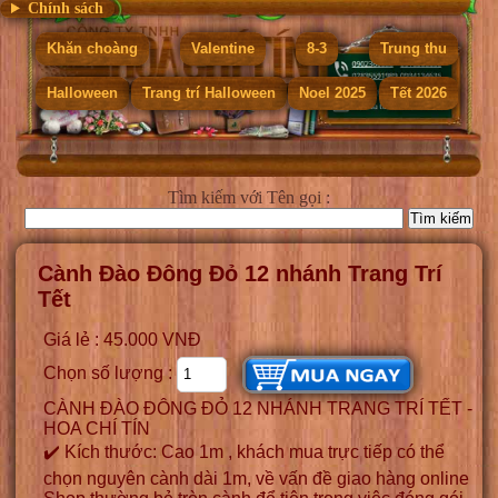
Chính sách
Khăn choàng
Valentine
8-3
Trung thu
Halloween
Trang trí Halloween
Noel 2025
Tết 2026
Tìm kiếm
với Tên gọi :
Cành Đào Đông Đỏ 12 nhánh Trang Trí
Tết
Giá lẻ : 45.000 VNĐ
Chọn số lượng :
CÀNH ĐÀO ĐÔNG ĐỎ 12 NHÁNH TRANG TRÍ TẾT -
HOA CHÍ TÍN
✔️ Kích thước: Cao 1m , khách mua trực tiếp có thể
chọn nguyên cành dài 1m, về vấn đề giao hàng online