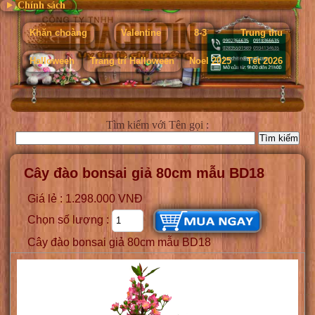
Chính sách
Khăn choàng
Valentine
8-3
Trung thu
Halloween
Trang trí Halloween
Noel 2025
Tết 2026
Tìm kiếm
với Tên gọi :
Cây đào bonsai giả 80cm mẫu BD18
Giá lẻ : 1.298.000 VNĐ
Chọn số lượng :
Cây đào bonsai giả 80cm mẫu BD18