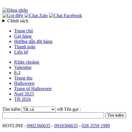
Chính sách
Trang chủ
Giỏ hàng
Hướng dẫn đặt hàng
Thanh toán
Liên hệ
Khăn choàng
Valentine
8-3
Trung thu
Halloween
Trang trí Halloween
Noel 2025
Tết 2026
Tìm kiếm
với Tên gọi :
HOTLINE :
0902366635
-
0918366635
-
028 3559 1989