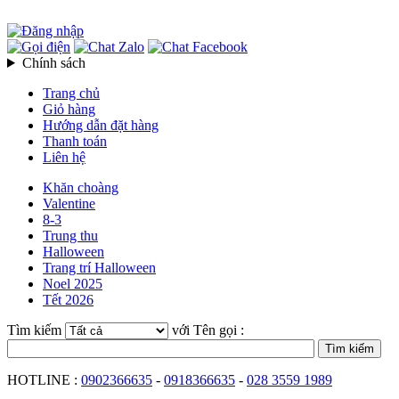
Chính sách
Trang chủ
Giỏ hàng
Hướng dẫn đặt hàng
Thanh toán
Liên hệ
Khăn choàng
Valentine
8-3
Trung thu
Halloween
Trang trí Halloween
Noel 2025
Tết 2026
Tìm kiếm
với Tên gọi :
HOTLINE :
0902366635
-
0918366635
-
028 3559 1989