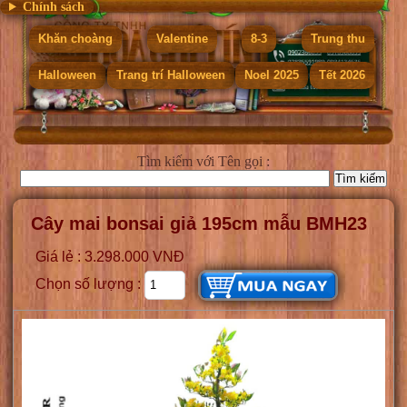
Chính sách
Khăn choàng
Valentine
8-3
Trung thu
Halloween
Trang trí Halloween
Noel 2025
Tết 2026
Tìm kiếm
với Tên gọi :
Cây mai bonsai giả 195cm mẫu BMH23
Giá lẻ : 3.298.000 VNĐ
Chọn số lượng :