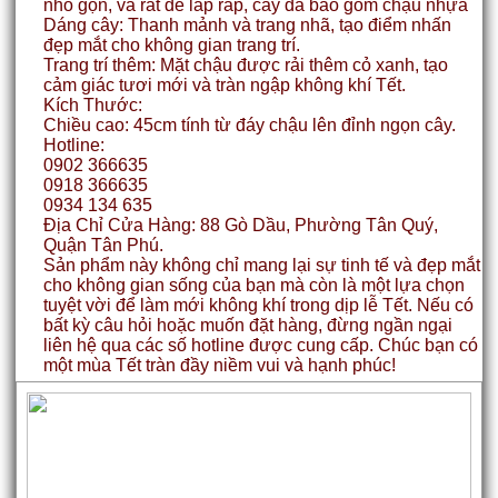
nhỏ gọn, và rất dễ lắp ráp, cây đã bao gồm chậu nhựa
Dáng cây: Thanh mảnh và trang nhã, tạo điểm nhấn
đẹp mắt cho không gian trang trí.
Trang trí thêm: Mặt chậu được rải thêm cỏ xanh, tạo
cảm giác tươi mới và tràn ngập không khí Tết.
Kích Thước:
Chiều cao: 45cm tính từ đáy chậu lên đỉnh ngọn cây.
Hotline:
0902 366635
0918 366635
0934 134 635
Địa Chỉ Cửa Hàng: 88 Gò Dầu, Phường Tân Quý,
Quận Tân Phú.
Sản phẩm này không chỉ mang lại sự tinh tế và đẹp mắt
cho không gian sống của bạn mà còn là một lựa chọn
tuyệt vời để làm mới không khí trong dịp lễ Tết. Nếu có
bất kỳ câu hỏi hoặc muốn đặt hàng, đừng ngần ngại
liên hệ qua các số hotline được cung cấp. Chúc bạn có
một mùa Tết tràn đầy niềm vui và hạnh phúc!