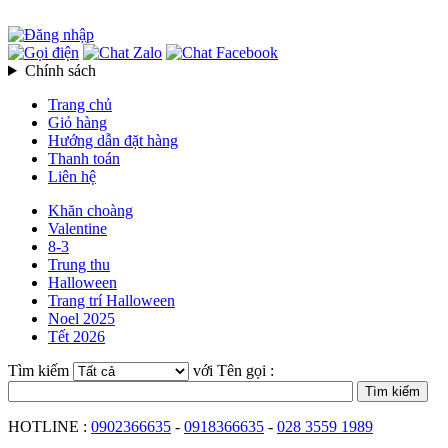
Chính sách
Trang chủ
Giỏ hàng
Hướng dẫn đặt hàng
Thanh toán
Liên hệ
Khăn choàng
Valentine
8-3
Trung thu
Halloween
Trang trí Halloween
Noel 2025
Tết 2026
Tìm kiếm
với Tên gọi :
HOTLINE :
0902366635
-
0918366635
-
028 3559 1989