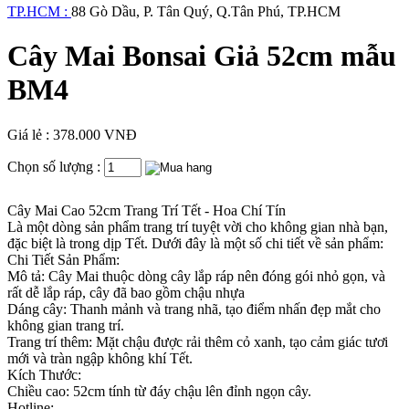
TP.HCM :
88 Gò Dầu, P. Tân Quý, Q.Tân Phú, TP.HCM
Cây Mai Bonsai Giả 52cm mẫu
BM4
Giá lẻ : 378.000 VNĐ
Chọn số lượng :
Cây Mai Cao 52cm Trang Trí Tết - Hoa Chí Tín
Là một dòng sản phẩm trang trí tuyệt vời cho không gian nhà bạn,
đặc biệt là trong dịp Tết. Dưới đây là một số chi tiết về sản phẩm:
Chi Tiết Sản Phẩm:
Mô tả: Cây Mai thuộc dòng cây lắp ráp nên đóng gói nhỏ gọn, và
rất dễ lắp ráp, cây đã bao gồm chậu nhựa
Dáng cây: Thanh mảnh và trang nhã, tạo điểm nhấn đẹp mắt cho
không gian trang trí.
Trang trí thêm: Mặt chậu được rải thêm cỏ xanh, tạo cảm giác tươi
mới và tràn ngập không khí Tết.
Kích Thước:
Chiều cao: 52cm tính từ đáy chậu lên đỉnh ngọn cây.
Hotline: