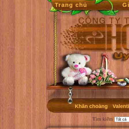
Trang chủ
G
Khăn choàng
Valent
Tìm kiếm