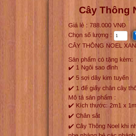
Cây Thông 
Giá lẻ : 788.000 VNĐ
Chọn số lượng :
CÂY THÔNG NOEL XAN
Sản phẩm có tặng kèm:
✔️ 1 Ngôi sao đỉnh
✔️ 5 sợi dây kim tuyến
✔️ 1 đế giấy chân cây th
Mô tả sản phẩm :
✔️ Kích thước: 2m1 x 1
✔️ Chân sắt
✔️ Cây Thông Noel khi n
nhẹ nhàng bẻ các nhánh 