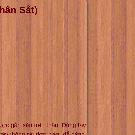
hân Sắt)
ược gắn sẵn trên thân. Dùng tay
cây thông rất đơn giản, dễ dàng