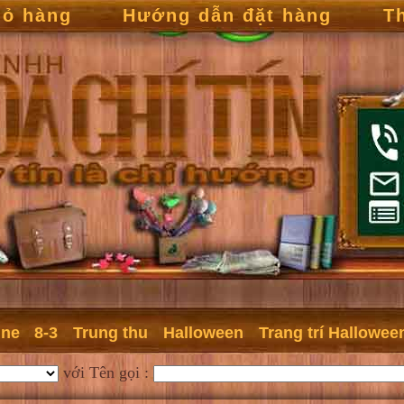
iỏ hàng
Hướng dẫn đặt hàng
T
ine
8-3
Trung thu
Halloween
Trang trí Hallowee
với Tên gọi :