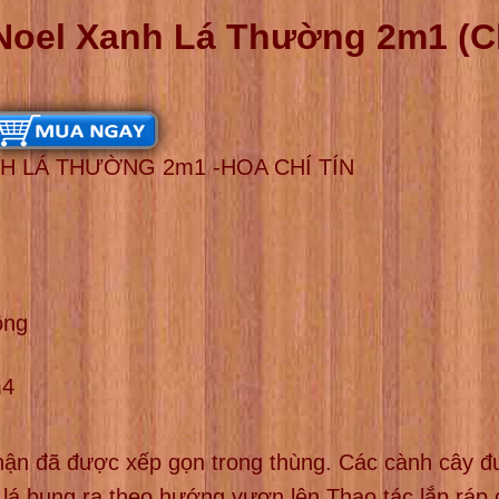
Noel Xanh Lá Thường 2m1 (C
H LÁ THƯỜNG 2m1 -HOA CHÍ TÍN
ông
m4
hận đã được xếp gọn trong thùng. Các cành cây đ
lá bung ra theo hướng vươn lên.Thao tác lắp ráp 