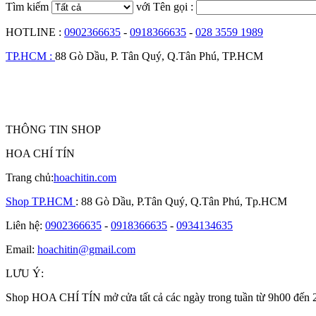
Tìm kiếm
với Tên gọi :
HOTLINE :
0902366635
-
0918366635
-
028 3559 1989
TP.HCM :
88 Gò Dầu, P. Tân Quý, Q.Tân Phú, TP.HCM
THÔNG TIN SHOP
HOA CHÍ TÍN
Trang chủ:
hoachitin.com
Shop TP.HCM
: 88 Gò Dầu, P.Tân Quý, Q.Tân Phú, Tp.HCM
Liên hệ:
0902366635
-
0918366635
-
0934134635
Email:
hoachitin@gmail.com
LƯU Ý:
Shop HOA CHÍ TÍN mở cửa tất cả các ngày trong tuần từ 9h00 đến