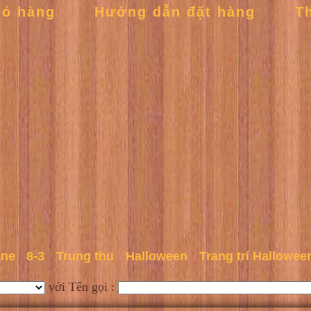
iỏ hàng
Hướng dẫn đặt hàng
T
ine
8-3
Trung thu
Halloween
Trang trí Hallowee
với Tên gọi :