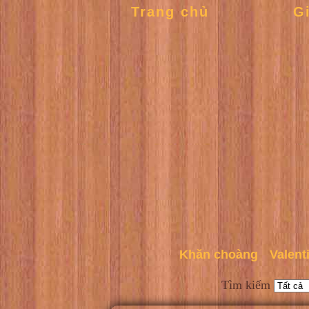
Trang chủ
G
Khăn choàng
Valent
Tìm kiếm