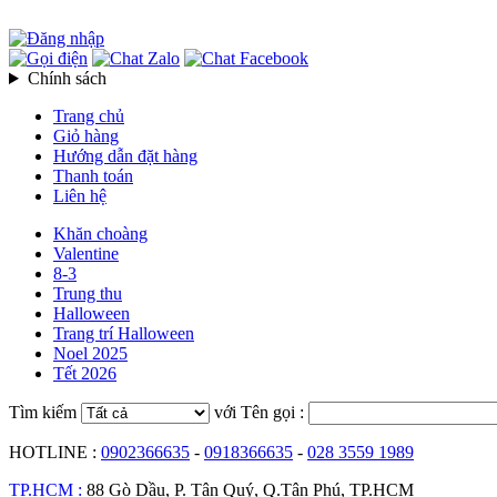
Chính sách
Trang chủ
Giỏ hàng
Hướng dẫn đặt hàng
Thanh toán
Liên hệ
Khăn choàng
Valentine
8-3
Trung thu
Halloween
Trang trí Halloween
Noel 2025
Tết 2026
Tìm kiếm
với Tên gọi :
HOTLINE :
0902366635
-
0918366635
-
028 3559 1989
TP.HCM :
88 Gò Dầu, P. Tân Quý, Q.Tân Phú, TP.HCM