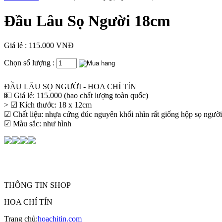
Đầu Lâu Sọ Người 18cm
Giá lẻ : 115.000 VNĐ
Chọn số lượng :
ĐẦU LÂU SỌ NGƯỜI - HOA CHÍ TÍN
💵 Giá lẻ: 115.000 (bao chất lượng toàn quốc)
> ☑ Kích thước: 18 x 12cm
☑ Chất liệu: nhựa cứng đúc nguyên khối nhìn rất giống hộp sọ người tỉ
☑ Màu sắc: như hình
THÔNG TIN SHOP
HOA CHÍ TÍN
Trang chủ:
hoachitin.com