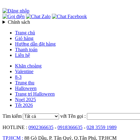
Chính sách
Trang chủ
Giỏ hàng
Hướng dẫn đặt hàng
Thanh toán
Liên hệ
Khăn choàng
Valentine
8-3
Trung thu
Halloween
Trang trí Halloween
Noel 2025
Tết 2026
Tìm kiếm
với Tên gọi :
HOTLINE :
0902366635
-
0918366635
-
028 3559 1989
TP.HCM :
88 Gò Dầu, P. Tân Quý, Q.Tân Phú, TP.HCM