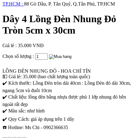
TP.HCM :
88 Gò Dầu, P. Tân Quý, Q.Tân Phú, TP.HCM
Dây 4 Lồng Đèn Nhung Đỏ
Tròn 5cm x 30cm
Giá lẻ : 35.000 VNĐ
Chọn số lượng :
LỒNG ĐÈN NHUNG ĐỎ - HOA CHÍ TÍN
💵 Giá lẻ: 35.000 (bao chất lượng toàn quốc)
✔️ Kích thước: Lồng Đèn tròn dài 40cm : Lồng Đèn đỏ dài 30cm,
ngang 5cm và đuôi 10cm
✔️ Chất liệu: lồng đèn bằng nhựa được phủ 1 lớp nhung đỏ bên
ngoài rất đẹp
✔️ Màu sắc: như hình
✔️ Quy Cách: giá áp dụng trên 1 dây
☎️ Hotline: Ms Chi - 0902366635