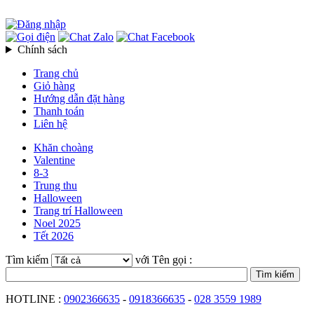
Chính sách
Trang chủ
Giỏ hàng
Hướng dẫn đặt hàng
Thanh toán
Liên hệ
Khăn choàng
Valentine
8-3
Trung thu
Halloween
Trang trí Halloween
Noel 2025
Tết 2026
Tìm kiếm
với Tên gọi :
HOTLINE :
0902366635
-
0918366635
-
028 3559 1989