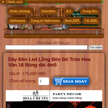
Chính sách
Khăn choàng
Valentine
8-3
Trung thu
Halloween
Trang trí Halloween
Noel 2025
Tết 2026
Tìm kiếm
với Tên gọi :
Dây Đèn Led Lồng Đèn Đỏ Tròn Hoa
Văn 16 Bóng dài 4m5
Giá lẻ : 175.000 VNĐ
Chọn số lượng :