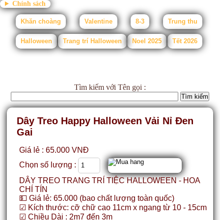
Chính sách
Khăn choàng
Valentine
8-3
Trung thu
Halloween
Trang trí Halloween
Noel 2025
Tết 2026
Tìm kiếm
với Tên gọi :
Dây Treo Happy Halloween Vải Nỉ Đen
Gai
Giá lẻ : 65.000 VNĐ
Chọn số lượng :
DÂY TREO TRANG TRÍ TIỆC HALLOWEEN - HOA
CHÍ TÍN
💵 Giá lẻ: 65.000 (bao chất lượng toàn quốc)
☑ Kích thước: cỡ chữ cao 11cm x ngang từ 10 - 15cm
☑ Chiều Dài : 2m7 đến 3m