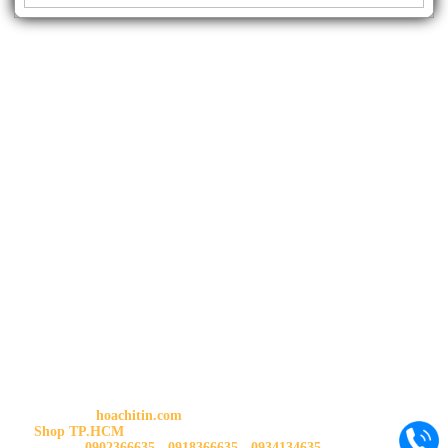
THÔNG TIN SHOP
HOA CHÍ TÍN
Trang chủ:
hoachitin.com
Shop TP.HCM
: 88 Gò Dầu, P.Tân Quý, Q.Tân Phú, Tp.HCM
Liên hệ:
0902366635
-
0918366635
-
0934134635