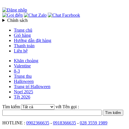
Chính sách
Trang chủ
Giỏ hàng
Hướng dẫn đặt hàng
Thanh toán
Liên hệ
Khăn choàng
Valentine
8-3
Trung thu
Halloween
Trang trí Halloween
Noel 2025
Tết 2026
Tìm kiếm
với Tên gọi :
HOTLINE :
0902366635
-
0918366635
-
028 3559 1989