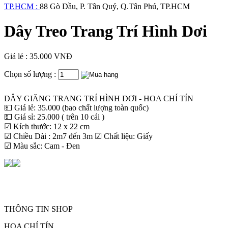
TP.HCM :
88 Gò Dầu, P. Tân Quý, Q.Tân Phú, TP.HCM
Dây Treo Trang Trí Hình Dơi
Giá lẻ : 35.000 VNĐ
Chọn số lượng :
DÂY GIĂNG TRANG TRÍ HÌNH DƠI - HOA CHÍ TÍN
💵 Giá lẻ: 35.000 (bao chất lượng toàn quốc)
💵 Giá sỉ: 25.000 ( trên 10 cái )
☑ Kích thước: 12 x 22 cm
☑ Chiều Dài : 2m7 đến 3m ☑ Chất liệu: Giấy
☑ Màu sắc: Cam - Đen
THÔNG TIN SHOP
HOA CHÍ TÍN