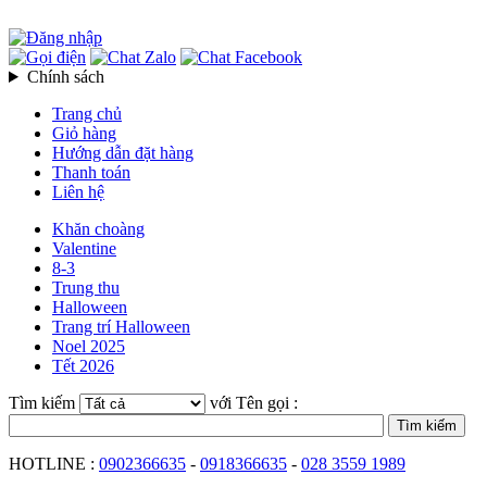
Chính sách
Trang chủ
Giỏ hàng
Hướng dẫn đặt hàng
Thanh toán
Liên hệ
Khăn choàng
Valentine
8-3
Trung thu
Halloween
Trang trí Halloween
Noel 2025
Tết 2026
Tìm kiếm
với Tên gọi :
HOTLINE :
0902366635
-
0918366635
-
028 3559 1989