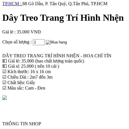
TP.HCM :
88 Gò Dầu, P. Tân Quý, Q.Tân Phú, TP.HCM
Dây Treo Trang Trí Hình Nhện
Giá lẻ : 35.000 VNĐ
Chọn số lượng :
DÂY TREO TRANG TRÍ HÌNH NHỆN - HOA CHÍ TÍN
💵 Giá lẻ: 35.000 (bao chất lượng toàn quốc)
💵 Giá sỉ: 25.000 ( trên 10 cái )
☑ Kích thước: 16 x 16 cm
☑ Chiều Dài : 2m7 đến 3m
☑ Chất liệu: Giấy
☑ Màu sắc: Cam - Đen
THÔNG TIN SHOP