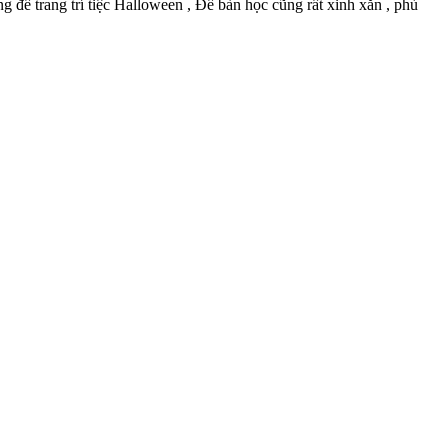
ng để trang trí tiệc Halloween , Để bàn học cũng rất xinh xắn , phù