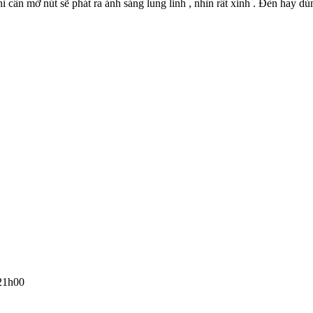
hỉ cần mở nút sẽ phát ra ánh sáng lung linh , nhìn rất xinh . Đèn hay dù
 21h00