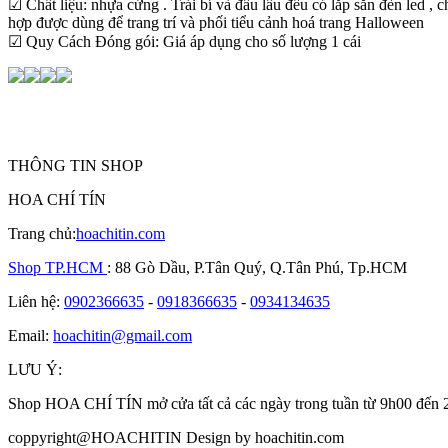
☑ Chất liệu: nhựa cứng . Trái bí và đầu lâu đều có lắp sẵn đèn led , c
hợp được dùng để trang trí và phối tiểu cảnh hoá trang Halloween
☑ Quy Cách Đóng gói: Giá áp dụng cho số lượng 1 cái
THÔNG TIN SHOP
HOA CHÍ TÍN
Trang chủ:
hoachitin.com
Shop TP.HCM
: 88 Gò Dầu, P.Tân Quý, Q.Tân Phú, Tp.HCM
Liên hệ:
0902366635
-
0918366635
-
0934134635
Email:
hoachitin@gmail.com
LƯU Ý:
Shop HOA CHÍ TÍN mở cửa tất cả các ngày trong tuần từ 9h00 đến
coppyright@HOACHITIN Design by hoachitin.com