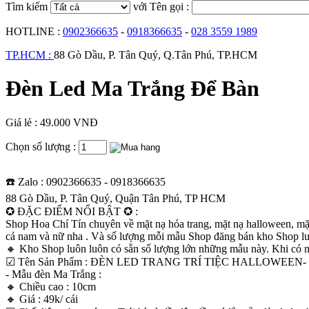
Tìm kiếm
với Tên gọi :
HOTLINE :
0902366635
-
0918366635
-
028 3559 1989
TP.HCM :
88 Gò Dầu, P. Tân Quý, Q.Tân Phú, TP.HCM
Đèn Led Ma Trắng Để Bàn
Giá lẻ : 49.000 VNĐ
Chọn số lượng :
☎️ Zalo : 0902366635 - 0918366635
88 Gò Dầu, P. Tân Quý, Quận Tân Phú, TP HCM
✪ ĐẶC ĐIỂM NỔI BẬT ✪ :
Shop Hoa Chí Tín chuyên về mặt nạ hóa trang, mặt nạ halloween, mặt n
cả nam và nữ nha . Và số lượng mỗi mẫu Shop đăng bán kho Shop lu
🔸 Kho Shop luôn luôn có sẵn số lượng lớn những mẫu này. Khi có nhu
☑ Tên Sản Phẩm : ĐÈN LED TRANG TRÍ TIỆC HALLOWEEN-
- Mẫu đèn Ma Trắng :
🔸 Chiều cao : 10cm
🔸 Giá : 49k/ cái