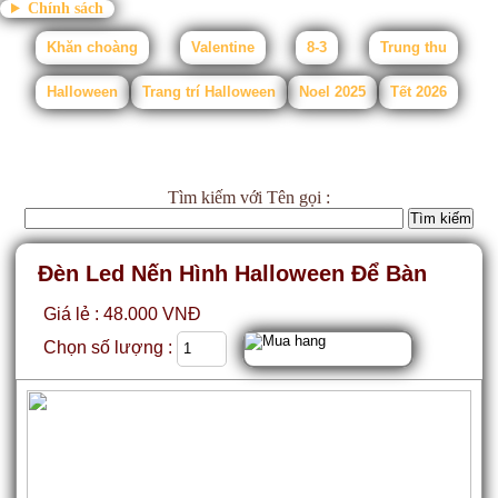
Chính sách
Khăn choàng
Valentine
8-3
Trung thu
Halloween
Trang trí Halloween
Noel 2025
Tết 2026
Tìm kiếm
với Tên gọi :
Đèn Led Nến Hình Halloween Để Bàn
Giá lẻ : 48.000 VNĐ
Chọn số lượng :