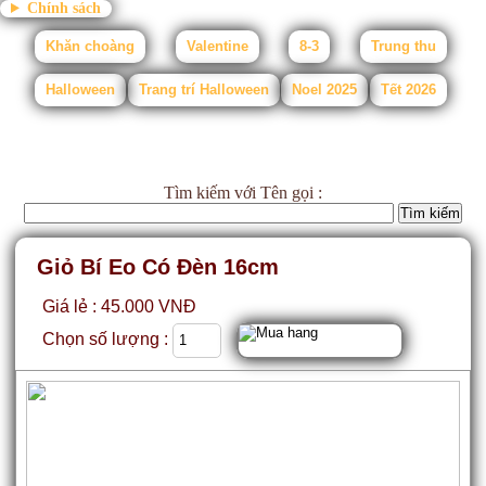
Chính sách
Khăn choàng
Valentine
8-3
Trung thu
Halloween
Trang trí Halloween
Noel 2025
Tết 2026
Tìm kiếm
với Tên gọi :
Giỏ Bí Eo Có Đèn 16cm
Giá lẻ : 45.000 VNĐ
Chọn số lượng :