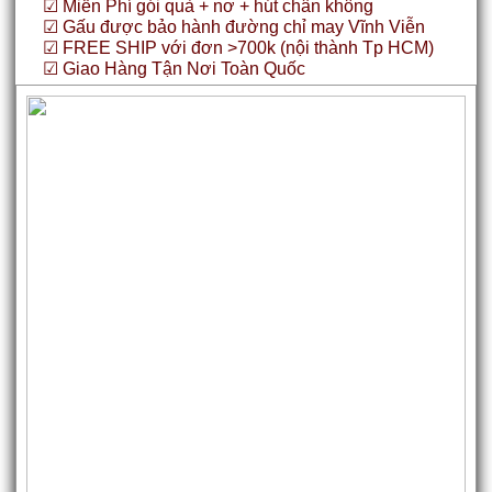
☑ Miễn Phí gói quà + nơ + hút chân không
☑ Gấu được bảo hành đường chỉ may Vĩnh Viễn
☑ FREE SHIP với đơn >700k (nội thành Tp HCM)
☑ Giao Hàng Tận Nơi Toàn Quốc