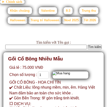
Chính sách
Khăn choàng
Valentine
8-3
Trung thu
Halloween
Trang trí Halloween
Noel 2025
Tết 2026
Tìm kiếm
với Tên gọi :
Gối Cổ Bông Nhiều Mẫu
Giá lẻ : 75.000 VNĐ
Chọn số lượng :
GỐI CỔ BÔNG - HOA CHÍ TÍN
✔️ Chất Liệu: lông nhung mềm, mịn, êm. Hàng Việt
Nam đảm bảo an toàn cho sức khỏe .
✔️ Gòn Bên Trong: 💯 gòn trắng tinh khiết.
💥 DỊCH VỤ: