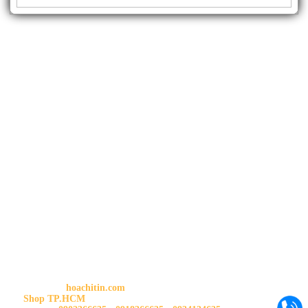
THÔNG TIN SHOP
HOA CHÍ TÍN
Trang chủ:
hoachitin.com
Shop TP.HCM
: 88 Gò Dầu, P.Tân Quý, Q.Tân Phú, Tp.HCM