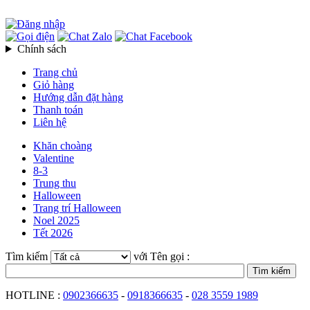
Chính sách
Trang chủ
Giỏ hàng
Hướng dẫn đặt hàng
Thanh toán
Liên hệ
Khăn choàng
Valentine
8-3
Trung thu
Halloween
Trang trí Halloween
Noel 2025
Tết 2026
Tìm kiếm
với Tên gọi :
HOTLINE :
0902366635
-
0918366635
-
028 3559 1989