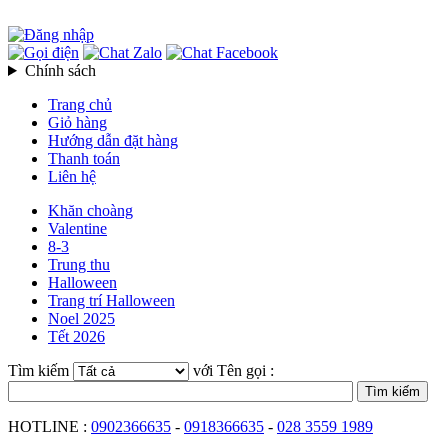
Chính sách
Trang chủ
Giỏ hàng
Hướng dẫn đặt hàng
Thanh toán
Liên hệ
Khăn choàng
Valentine
8-3
Trung thu
Halloween
Trang trí Halloween
Noel 2025
Tết 2026
Tìm kiếm
với Tên gọi :
HOTLINE :
0902366635
-
0918366635
-
028 3559 1989