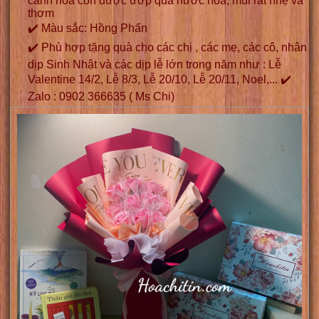
cánh hoa còn được ướp qua nước hoa, mùi rất nhẹ và
thơm
✔️ Màu sắc: Hồng Phấn
✔️ Phù hợp tặng quà cho các chị , các mẹ, các cô, nhân
dịp Sinh Nhật và các dịp lễ lớn trong năm như : Lễ
Valentine 14/2, Lễ 8/3, Lễ 20/10, Lễ 20/11, Noel,... ✔️
Zalo : 0902 366635 ( Ms Chi)