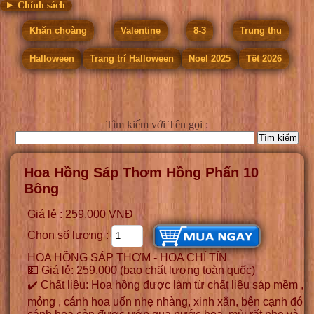
Chính sách
Khăn choàng
Valentine
8-3
Trung thu
Halloween
Trang trí Halloween
Noel 2025
Tết 2026
Tìm kiếm
với Tên gọi :
Hoa Hồng Sáp Thơm Hồng Phấn 10
Bông
Giá lẻ : 259.000 VNĐ
Chọn số lượng :
HOA HỒNG SÁP THƠM - HOA CHÍ TÍN
💵 Giá lẻ: 259,000 (bao chất lượng toàn quốc)
✔️ Chất liệu: Hoa hồng được làm từ chất liệu sáp mềm ,
mỏng , cánh hoa uốn nhẹ nhàng, xinh xắn, bên cạnh đó