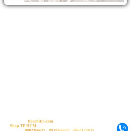
THÔNG TIN SHOP
HOA CHÍ TÍN
Trang chủ:
hoachitin.com
Shop TP.HCM
: 88 Gò Dầu, P.Tân Quý, Q.Tân Phú, Tp.HCM
Liên hệ:
0902366635
-
0918366635
-
0934134635