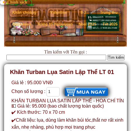
Chính sách
Khăn choàng
Valentine
8-3
Trung thu
Halloween
Trang trí Halloween
Noel 2025
Tết 2026
Tìm kiếm
với Tên gọi :
Khăn Turban Lụa Satin Lập Thể LT 01
Giá lẻ : 95.000 VNĐ
Chọn số lượng :
KHĂN TURBAN LỤA SATIN LẬP THỂ - HOA CHÍ TÍN
💵 Giá lẻ: 95.000 (bao chất lượng toàn quốc)
✔️ Kích thước: 70 x 70 cm
✔️Chất liệu: lụa, dùng làm khăn búi tóc,thắt nơ rất xinh
xắn, nhẹ nhàng, phù hợp mọi trang phục