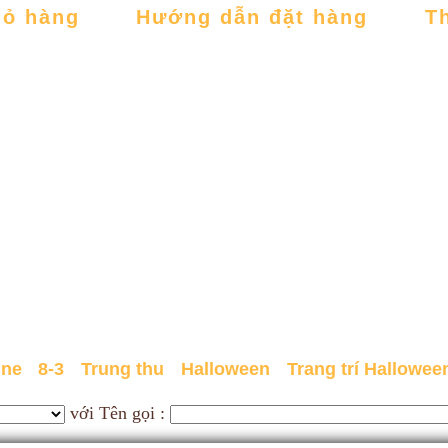
iỏ hàng
Hướng dẫn đặt hàng
T
ine
8-3
Trung thu
Halloween
Trang trí Hallowee
với Tên gọi :