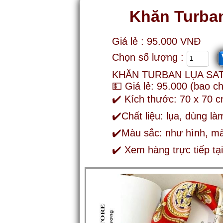
Khăn Turba
Giá lẻ : 95.000 VNĐ
Chọn số lượng :
KHĂN TURBAN LỤA SATI
💵 Giá lẻ: 95.000 (bao c
✔️ Kích thước: 70 x 70 
✔️Chất liệu: lụa, dùng l
✔️Màu sắc: như hình, mà
✔️ Xem hàng trực tiếp t