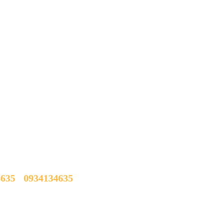
.Tân Quý, Q.Tân Phú, Tp.HCM
6635
-
0934134635
ả các ngày trong tuần từ 9h00 đến 21h00