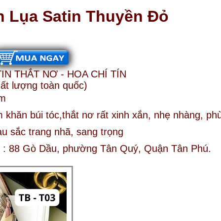
n Lụa Satin Thuyền Đỏ
N THẮT NƠ - HOA CHÍ TÍN
hất lượng toàn quốc)
cm
àm khăn búi tóc,thắt nơ rất xinh xắn, nhẹ nhàng, p
u sắc trang nhã, sang trọng
ại : 88 Gò Dầu, phường Tân Quý, Quận Tân Phú.