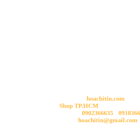
THÔNG TIN SHOP
HOA CHÍ TÍN
Trang chủ:
hoachitin.com
Shop TP.HCM
: 88 Gò Dầu, P
Liên hệ:
0902366635
-
091836
Email:
hoachitin@gmail.com
LƯU Ý:
Shop HOA CHÍ TÍN mở cửa tất c