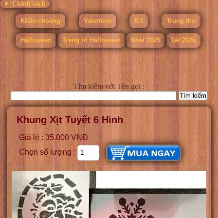
Chính sách
Khăn choàng
Valentine
8-3
Trung thu
Halloween
Trang trí Halloween
Noel 2025
Tết 2026
Tìm kiếm
với Tên gọi :
Khung Xịt Tuyết 6 Hình
Giá lẻ : 35.000 VNĐ
Chọn số lượng :