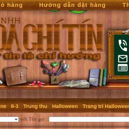
iỏ hàng
Hướng dẫn đặt hàng
T
ine
8-3
Trung thu
Halloween
Trang trí Hallowee
với Tên gọi :