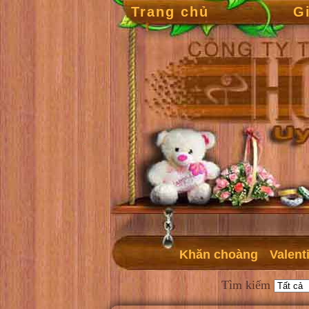
Trang chủ
G
Khăn choàng
Valent
Tìm kiếm