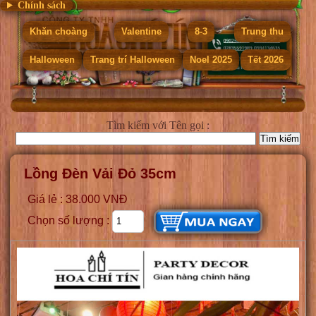
Chính sách
Khăn choàng
Valentine
8-3
Trung thu
Halloween
Trang trí Halloween
Noel 2025
Tết 2026
Tìm kiếm
với Tên gọi :
Lồng Đèn Vải Đỏ 35cm
Giá lẻ : 38.000 VNĐ
Chọn số lượng :