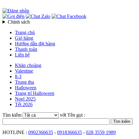
Chính sách
Trang chủ
Giỏ hàng
Hướng dẫn đặt hàng
Thanh toán
Liên hệ
Khăn choàng
Valentine
8-3
Trung thu
Halloween
Trang trí Halloween
Noel 2025
Tết 2026
Tìm kiếm
với Tên gọi :
HOTLINE :
0902366635
-
0918366635
-
028 3559 1989