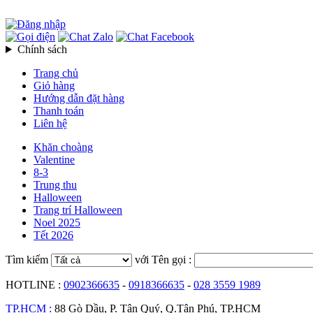
Chính sách
Trang chủ
Giỏ hàng
Hướng dẫn đặt hàng
Thanh toán
Liên hệ
Khăn choàng
Valentine
8-3
Trung thu
Halloween
Trang trí Halloween
Noel 2025
Tết 2026
Tìm kiếm
với Tên gọi :
HOTLINE :
0902366635
-
0918366635
-
028 3559 1989
TP.HCM :
88 Gò Dầu, P. Tân Quý, Q.Tân Phú, TP.HCM