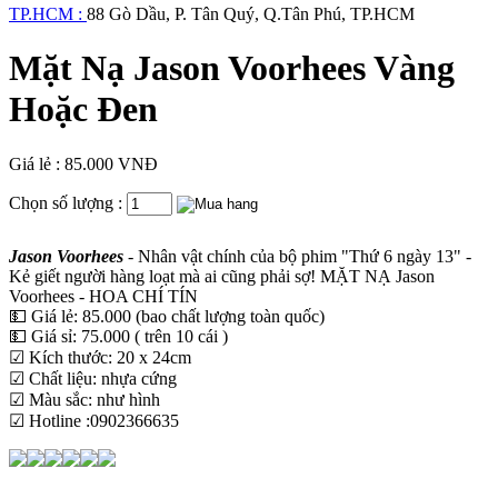
TP.HCM :
88 Gò Dầu, P. Tân Quý, Q.Tân Phú, TP.HCM
Mặt Nạ Jason Voorhees Vàng
Hoặc Đen
Giá lẻ : 85.000 VNĐ
Chọn số lượng :
Jason Voorhees
- Nhân vật chính của bộ phim "Thứ 6 ngày 13" -
Kẻ giết người hàng loạt mà ai cũng phải sợ! MẶT NẠ Jason
Voorhees - HOA CHÍ TÍN
💵 Giá lẻ: 85.000 (bao chất lượng toàn quốc)
💵 Giá sỉ: 75.000 ( trên 10 cái )
☑ Kích thước: 20 x 24cm
☑ Chất liệu: nhựa cứng
☑ Màu sắc: như hình
☑ Hotline :0902366635