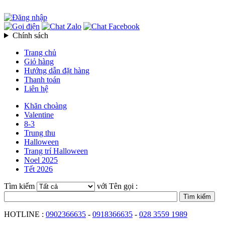
Chính sách
Trang chủ
Giỏ hàng
Hướng dẫn đặt hàng
Thanh toán
Liên hệ
Khăn choàng
Valentine
8-3
Trung thu
Halloween
Trang trí Halloween
Noel 2025
Tết 2026
Tìm kiếm
với Tên gọi :
HOTLINE :
0902366635
-
0918366635
-
028 3559 1989