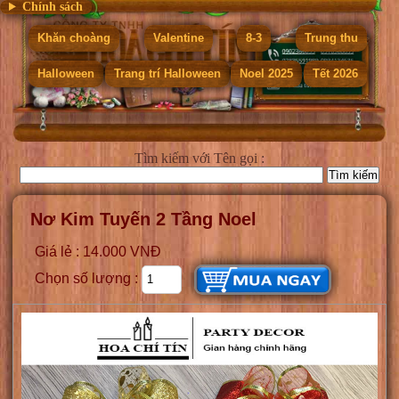
Chính sách
Khăn choàng
Valentine
8-3
Trung thu
Halloween
Trang trí Halloween
Noel 2025
Tết 2026
Tìm kiếm
với Tên gọi :
Nơ Kim Tuyến 2 Tầng Noel
Giá lẻ : 14.000 VNĐ
Chọn số lượng :