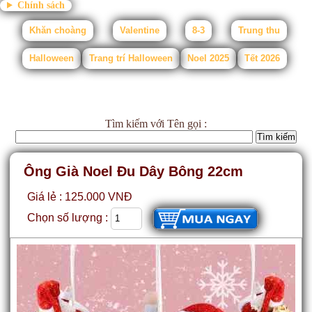
Chính sách
Khăn choàng
Valentine
8-3
Trung thu
Halloween
Trang trí Halloween
Noel 2025
Tết 2026
Tìm kiếm
với Tên gọi :
Ông Già Noel Đu Dây Bông 22cm
Giá lẻ : 125.000 VNĐ
Chọn số lượng :