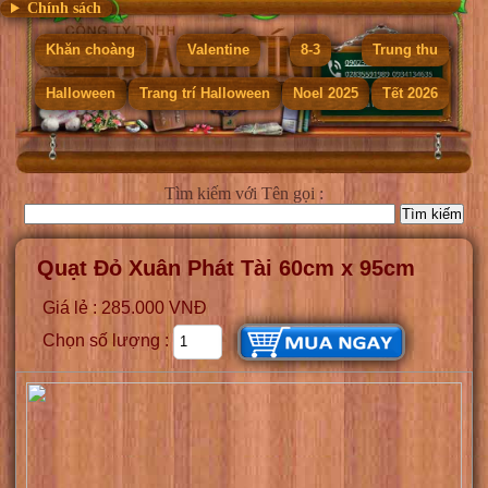
Chính sách
Khăn choàng
Valentine
8-3
Trung thu
Halloween
Trang trí Halloween
Noel 2025
Tết 2026
Tìm kiếm
với Tên gọi :
Quạt Đỏ Xuân Phát Tài 60cm x 95cm
Giá lẻ : 285.000 VNĐ
Chọn số lượng :