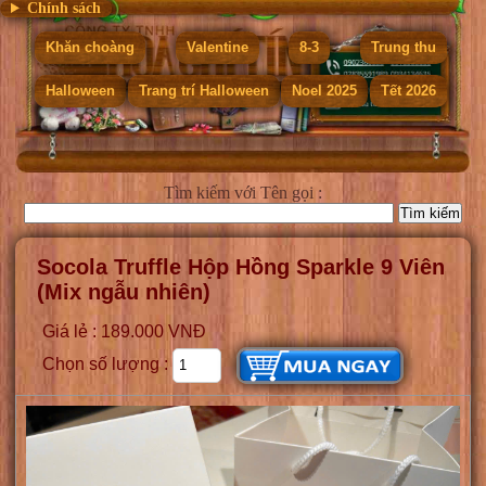
Chính sách
Khăn choàng
Valentine
8-3
Trung thu
Halloween
Trang trí Halloween
Noel 2025
Tết 2026
Tìm kiếm
với Tên gọi :
Socola Truffle Hộp Hồng Sparkle 9 Viên
(Mix ngẫu nhiên)
Giá lẻ : 189.000 VNĐ
Chọn số lượng :