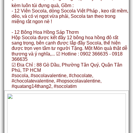
kèm luôn túi đựng quà, Gồm :
- 12 Viên Socola, dòng Socola Việt Pháp , kẹo rất mềm,
dẻo, và có vị ngọt vừa phải, Socola tan theo trong
miệng rât ngon nè !
- 12 Bông Hoa Hồng Sáp Thơm
Hộp Socola được kết đầy 12 bông hoa hồng đỏ rất
sang trọng, bên cạnh được lắp đầy Socola, thể hiện
được trọn vẹn tâm tư người Tặng. Một Món quà thật dễ
thương và ý nghĩa,... ☑ Hotline : 0902 366635 - 0918
366635
☑ Địa Chỉ : 88 Gò Dầu, Phường Tân Quý, Quận Tân
Phú, TP HCM
#socola, #socolavalentine, #chocolate,
#chocolatevalentine, #hopsocolavalentine,
#quatang14thang2, #socolatim