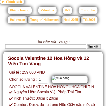
Chính sách
Khăn choàng
Valentine
8-3
Trung thu
Halloween
Trang trí Halloween
Noel 2025
Tết 2026
Tìm kiếm
với Tên gọi :
Socola Valentine 12 Hoa Hồng và 12
Viên Tim Vàng
Giá lẻ : 259.000 VNĐ
Chọn số lượng :
SOCOLA VALENTINE HOA HỒNG - HOA CHÍ TÍN
✔️ Nguyên Liệu: Socola Việt Pháp Trái Tim
✔️ Kích Thước: 30cm x 20cm
✔️ Combo : Được đựng trong Hộp Giấy nắp mở, có