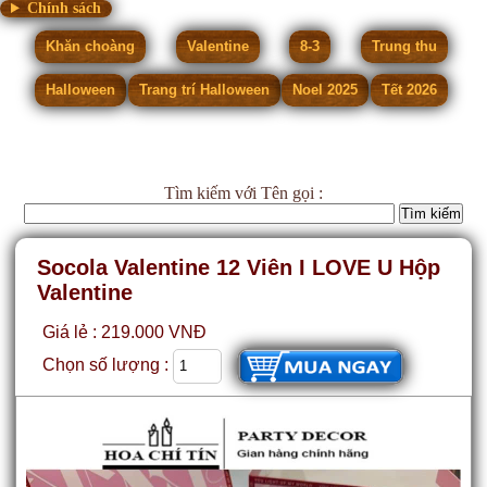
Chính sách
Khăn choàng
Valentine
8-3
Trung thu
Halloween
Trang trí Halloween
Noel 2025
Tết 2026
Tìm kiếm
với Tên gọi :
Socola Valentine 12 Viên I LOVE U Hộp
Valentine
Giá lẻ : 219.000 VNĐ
Chọn số lượng :