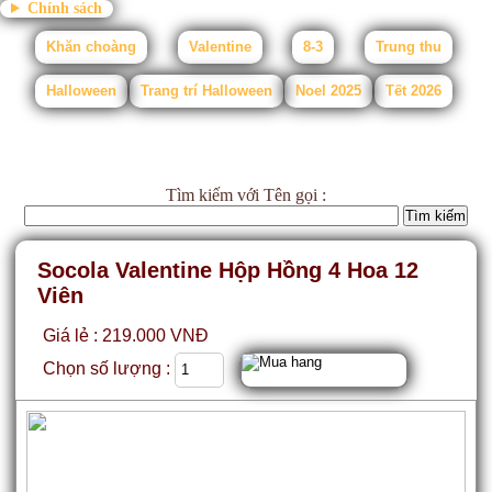
Chính sách
Khăn choàng
Valentine
8-3
Trung thu
Halloween
Trang trí Halloween
Noel 2025
Tết 2026
Tìm kiếm
với Tên gọi :
Socola Valentine Hộp Hồng 4 Hoa 12
Viên
Giá lẻ : 219.000 VNĐ
Chọn số lượng :