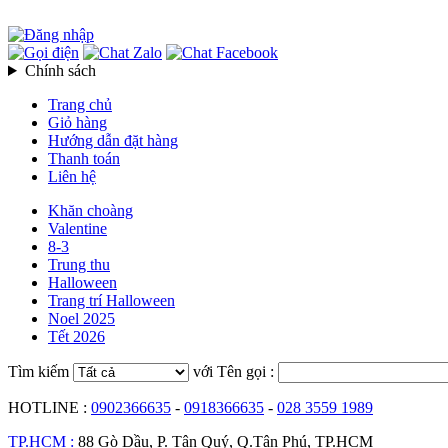
Chính sách
Trang chủ
Giỏ hàng
Hướng dẫn đặt hàng
Thanh toán
Liên hệ
Khăn choàng
Valentine
8-3
Trung thu
Halloween
Trang trí Halloween
Noel 2025
Tết 2026
Tìm kiếm
với Tên gọi :
HOTLINE :
0902366635
-
0918366635
-
028 3559 1989
TP.HCM :
88 Gò Dầu, P. Tân Quý, Q.Tân Phú, TP.HCM