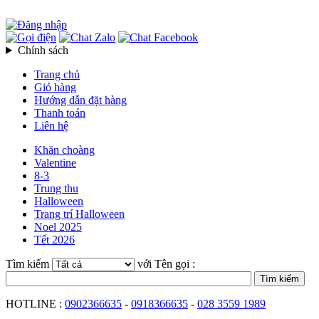
Chính sách
Trang chủ
Giỏ hàng
Hướng dẫn đặt hàng
Thanh toán
Liên hệ
Khăn choàng
Valentine
8-3
Trung thu
Halloween
Trang trí Halloween
Noel 2025
Tết 2026
Tìm kiếm
với Tên gọi :
HOTLINE :
0902366635
-
0918366635
-
028 3559 1989