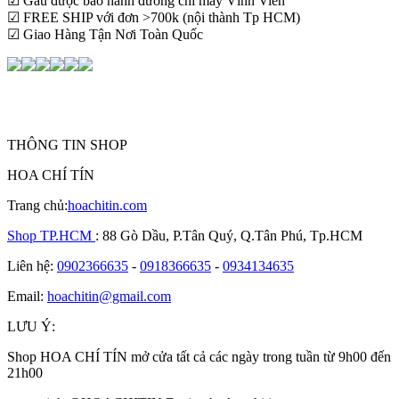
☑ Gấu được bảo hành đường chỉ may Vĩnh Viễn
☑ FREE SHIP với đơn >700k (nội thành Tp HCM)
☑ Giao Hàng Tận Nơi Toàn Quốc
THÔNG TIN SHOP
HOA CHÍ TÍN
Trang chủ:
hoachitin.com
Shop TP.HCM
: 88 Gò Dầu, P.Tân Quý, Q.Tân Phú, Tp.HCM
Liên hệ:
0902366635
-
0918366635
-
0934134635
Email:
hoachitin@gmail.com
LƯU Ý:
Shop HOA CHÍ TÍN mở cửa tất cả các ngày trong tuần từ 9h00 đến
21h00