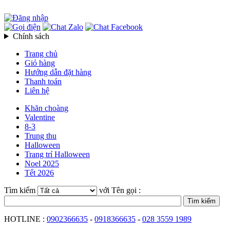
Chính sách
Trang chủ
Giỏ hàng
Hướng dẫn đặt hàng
Thanh toán
Liên hệ
Khăn choàng
Valentine
8-3
Trung thu
Halloween
Trang trí Halloween
Noel 2025
Tết 2026
Tìm kiếm
với Tên gọi :
HOTLINE :
0902366635
-
0918366635
-
028 3559 1989