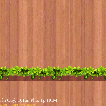
.Tân Quý, Q.Tân Phú, Tp.HCM
6635
-
0934134635