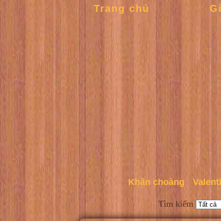
Trang chủ
G
Khăn choàng
Valent
Tìm kiếm