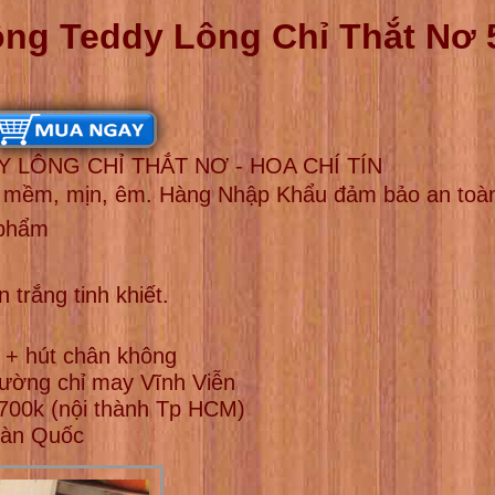
ông Teddy Lông Chỉ Thắt Nơ
 LÔNG CHỈ THẮT NƠ - HOA CHÍ TÍN
ng mềm, mịn, êm. Hàng Nhập Khẩu đảm bảo an toàn
 phẩm
 trắng tinh khiết.
 + hút chân không
ường chỉ may Vĩnh Viễn
00k (nội thành Tp HCM)
oàn Quốc