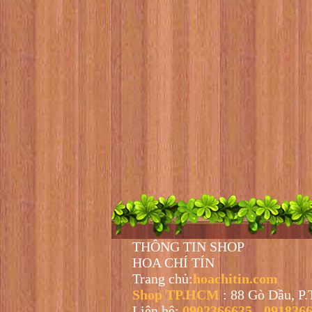
THÔNG TIN SHOP
HOA CHÍ TÍN
Trang chủ:
hoachitin.com
Shop TP.HCM
: 88 Gò Dầu, P
Liên hệ:
0902366635
-
091836