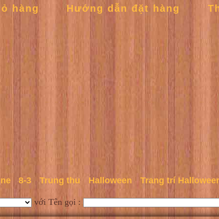
iỏ hàng
Hướng dẫn đặt hàng
T
ine
8-3
Trung thu
Halloween
Trang trí Hallowee
với Tên gọi :