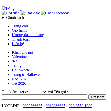
Chính sách
Trang chủ
Giỏ hàng
Hướng dẫn đặt hàng
Thanh toán
Liên hệ
Khăn choàng
Valentine
8-3
Trung thu
Halloween
Trang trí Halloween
Noel 2025
Tết 2026
Tìm kiếm
với Tên gọi :
HOTLINE :
0902366635
-
0918366635
-
028 3559 1989