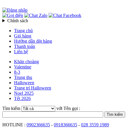
Chính sách
Trang chủ
Giỏ hàng
Hướng dẫn đặt hàng
Thanh toán
Liên hệ
Khăn choàng
Valentine
8-3
Trung thu
Halloween
Trang trí Halloween
Noel 2025
Tết 2026
Tìm kiếm
với Tên gọi :
HOTLINE :
0902366635
-
0918366635
-
028 3559 1989