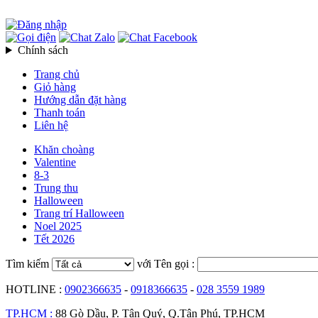
Chính sách
Trang chủ
Giỏ hàng
Hướng dẫn đặt hàng
Thanh toán
Liên hệ
Khăn choàng
Valentine
8-3
Trung thu
Halloween
Trang trí Halloween
Noel 2025
Tết 2026
Tìm kiếm
với Tên gọi :
HOTLINE :
0902366635
-
0918366635
-
028 3559 1989
TP.HCM :
88 Gò Dầu, P. Tân Quý, Q.Tân Phú, TP.HCM