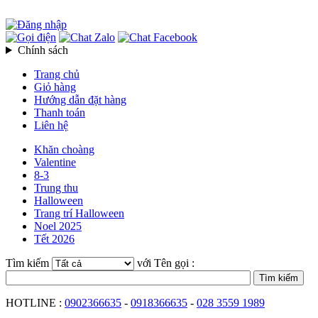
Chính sách
Trang chủ
Giỏ hàng
Hướng dẫn đặt hàng
Thanh toán
Liên hệ
Khăn choàng
Valentine
8-3
Trung thu
Halloween
Trang trí Halloween
Noel 2025
Tết 2026
Tìm kiếm
với Tên gọi :
HOTLINE :
0902366635
-
0918366635
-
028 3559 1989