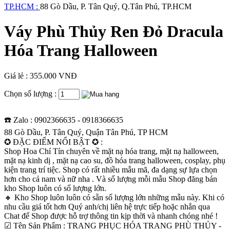
TP.HCM :
88 Gò Dầu, P. Tân Quý, Q.Tân Phú, TP.HCM
Váy Phù Thủy Ren Đỏ Dracula
Hóa Trang Halloween
Giá lẻ : 355.000 VNĐ
Chọn số lượng :
☎️ Zalo : 0902366635 - 0918366635
88 Gò Dầu, P. Tân Quý, Quận Tân Phú, TP HCM
✪ ĐẶC ĐIỂM NỔI BẬT ✪ :
Shop Hoa Chí Tín chuyên về mặt nạ hóa trang, mặt nạ halloween,
mặt nạ kinh dị , mặt nạ cao su, đồ hóa trang halloween, cosplay, phụ
kiện trang trí tiệc. Shop có rất nhiều mẫu mã, đa dạng sự lựa chọn
hơn cho cả nam và nữ nha . Và số lượng mỗi mẫu Shop đăng bán
kho Shop luôn có số lượng lớn.
🔸 Kho Shop luôn luôn có sẵn số lượng lớn những mẫu này. Khi có
nhu cầu giá tốt hơn Quý anh/chị liên hệ trực tiếp hoặc nhắn qua
Chat để Shop được hỗ trợ thông tin kịp thời và nhanh chóng nhé !
☑ Tên Sản Phẩm : TRANG PHỤC HÓA TRANG PHÙ THỦY -