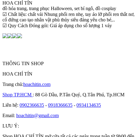
HOA CHÍ TÍN
đồ hóa trang, trang phục Halloween, set bí ngô, đồ cosplay
☑ Chất liệu: chất vải Nhung phối ren nhẹ, tay áo lỡ phối ren thắt nơ,
cổ đứng cao tạo nhân vật phù thủy siêu đáng yêu cho bé,..
☑ Quy Cách Đóng gói: Giá áp dụng cho số lượng 1 váy
THÔNG TIN SHOP
HOA CHÍ TÍN
Trang chủ:
hoachitin.com
Shop TP.HCM
: 88 Gò Dầu, P.Tân Quý, Q.Tân Phú, Tp.HCM
Liên hệ:
0902366635
-
0918366635
-
0934134635
Email:
hoachitin@gmail.com
LƯU Ý:
Shop HOA CHÍ TÍN mở cửa tất cả các ngày trong tuần từ 9h00 đến