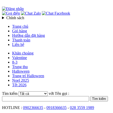
Chính sách
Trang chủ
Giỏ hàng
Hướng dẫn đặt hàng
Thanh toán
Liên hệ
Khăn choàng
Valentine
8-3
Trung thu
Halloween
Trang trí Halloween
Noel 2025
Tết 2026
Tìm kiếm
với Tên gọi :
HOTLINE :
0902366635
-
0918366635
-
028 3559 1989